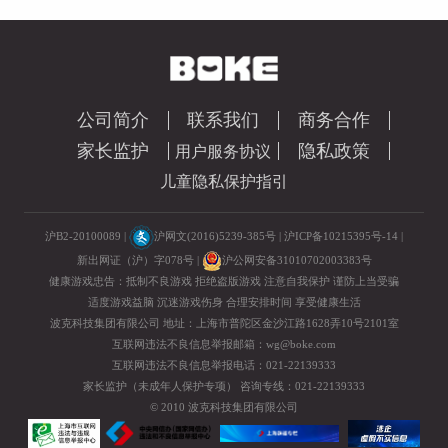
公司简介
联系我们
商务合作
家长监护
隐私政策
用户服务协议
儿童隐私保护指引
沪B2-20100089 |
沪网文(2016)5239-385号
|
沪ICP备10215395号-14
|
新出网证（沪）字078号 |
沪公网安备31010702003383号
健康游戏忠告：抵制不良游戏 拒绝盗版游戏 注意自我保护 谨防上当受骗
适度游戏益脑 沉迷游戏伤身 合理安排时间 享受健康生活
波克科技集团有限公司 地址：上海市普陀区金沙江路1628弄10号2101室
互联网违法不良信息举报邮箱：
wg@boke.com
互联网违法不良信息举报电话：021-22139333
家长监护（未成年人保护专项）
咨询专线：021-22139333
© 2010 波克科技集团有限公司